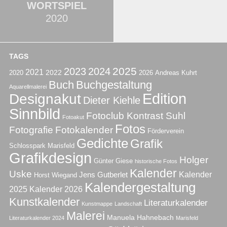
WORTSPIEL
2020
TAGS
KUNST
2020
,
Dieter Kiehle
,
Edition
2025
2023
2024
2021
2022
2020
2026
Andreas Kuhrt
Sinnbild
,
Gedichte
,
Grafik
,
Grafikdesign
,
Buch
Buchgestaltung
Holger Uske
,
Kunst
,
Kunstmappe
,
LichtSpiel
Aquarellmalerei
WortSpiel
,
Malerei
Edition
Designakut
Dieter Kiehle
Sinnbild
Fotoclub Kontrast Suhl
Fotoakut
Fotos
Fotografie
Fotokalender
Förderverein
Gedichte
Grafik
Schlosspark Marisfeld
Grafikdesign
Holger
Günter Giese
historische Fotos
Kalender
Uske
Kalender
Jens Gutberlet
Horst Wiegand
Kalendergestaltung
2025
Kalender 2026
Kunstkalender
Literaturkalender
Kunstmappe
Landschaft
Malerei
Manuela Hahnebach
Literaturkalender 2024
Marisfeld